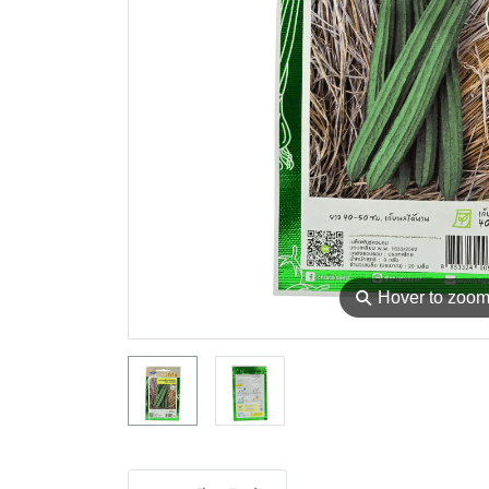
⚲
Hover to zoo