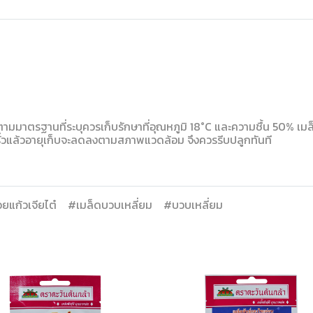
ามมาตรฐานที่ระบุควรเก็บรักษาที่อุณหภูมิ 18°C และความชื้น 50% เมล็
รั่วแล้วอายุเก็บจะลดลงตามสภาพแวดล้อม จึงควรรีบปลูกทันที
ยแก้วเจียไต๋
#เมล็ดบวบเหลี่ยม
#บวบเหลี่ยม