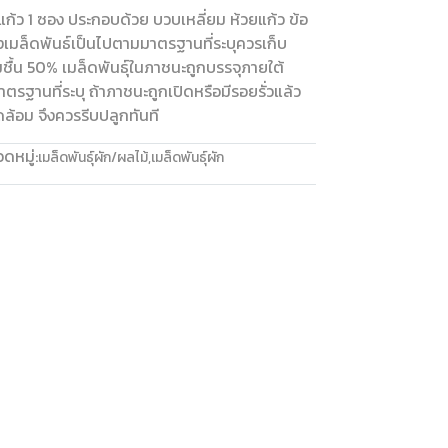
แก้ว 1 ซอง ประกอบด้วย บวบเหลี่ยม ห้วยแก้ว ข้อ
เมล็ดพันธ์เป็นไปตามมาตรฐานที่ระบุควรเก็บ
มชื้น 50% เมล็ดพันธุ์ในภาชนะถูกบรรจุภายใต้
ตรฐานที่ระบุ ถ้าภาชนะถูกเปิดหรือมีรอยรั่วแล้ว
้อม จึงควรรีบปลูกทันที
ดหมู่:
เมล็ดพันธุ์ผัก/ผลไม้
,
เมล็ดพันธุ์ผัก