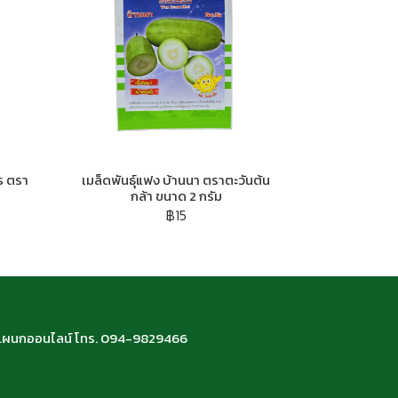
ร ตรา
เมล็ดพันธ์ุแฟง บ้านนา ตราตะวันต้น
กล้า ขนาด 2 กรัม
฿15
66 แผนกออนไลน์ โทร. 094-9829466