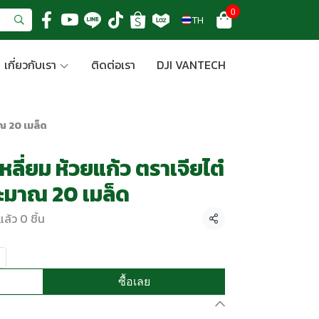
0
TH
เกี่ยวกับเรา
ติดต่อเรา
DJI VANTECH
าณ 20 เมล็ด
หลี่ยม ห้วยแก้ว ตราเจียไต๋
ระมาณ 20 เมล็ด
ล้ว 0 ชิ้น
แชร์
ซื้อเลย