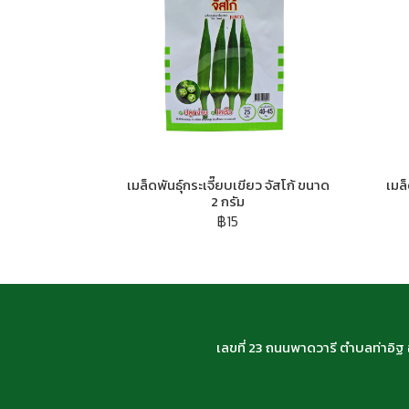
เมล็ดพันธุ์กระเจี๊ยบเขียว จัสโก้ ขนาด
เมล
2 กรัม
฿15
เลขที่ 23 ถนนพาดวารี ตำบลท่าอิ