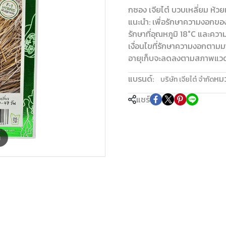
กซอง เจียไต๋ บวบเหลี่ยม ห้วย
แนะนำ: เพื่อรักษาความงอกของ
รักษาที่อุณหภูมิ 18°C และควา
เงื่อนไขที่รักษาความงอกตามมา
อายุเก็บจะลดลงตามสภาพแวดล
แบรนด์:
หมว
บริษัท เจียไต๋ จำกัด
แชร์
m