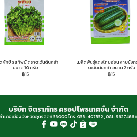
็ดผักชี รสทิพย์ ตราตะวันต้นกล้า
เมล็ดพันธุ์แตงไทยอ่อน ลายมังก
ขนาด 10 กรัม
ตะวันต้นกล้า ขนาด 2 กรัม
฿15
฿15
บริษัท จิตราภัทร ครอปโพรเทคชั่น จำกัด
ฐ อำเภอเมือง จังหวัดอุตรดิตถ์ 53000 โทร. 055-407552 , 081-96274