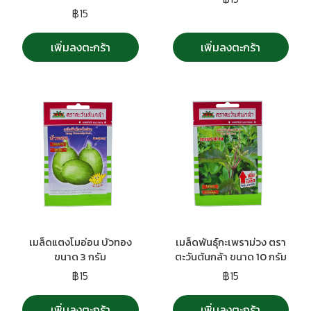
฿15
เพิ่มลงตะกร้า
เพิ่มลงตะกร้า
เมล็ดแตงโมอ่อน บัวทอง
เมล็ดพันธุ์กะเพราม่วง ตรา
ขนาด 3 กรัม
ตะวันต้นกล้า ขนาด 10 กรัม
฿15
฿15
เพิ่มลงตะกร้า
เพิ่มลงตะกร้า