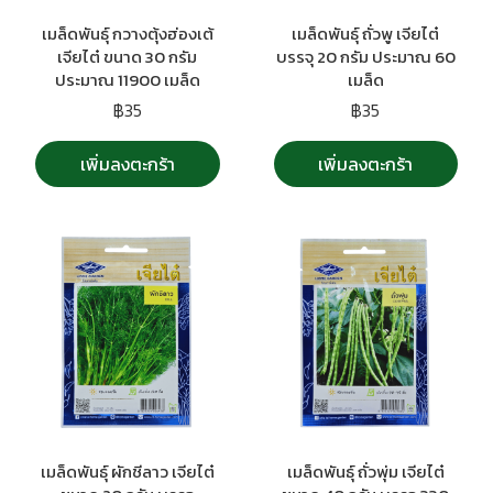
เมล็ดพันธุ์ กวางตุ้งฮ่องเต้
เมล็ดพันธุ์ ถั่วพู เจียไต๋
เจียไต๋ ขนาด 30 กรัม
บรรจุ 20 กรัม ประมาณ 60
ประมาณ 11900 เมล็ด
เมล็ด
฿35
฿35
เพิ่มลงตะกร้า
เพิ่มลงตะกร้า
เมล็ดพันธุ์ ผักชีลาว เจียไต๋
เมล็ดพันธุ์ ถั่วพุ่ม เจียไต๋