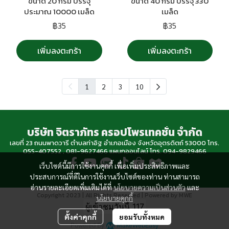
ขนาด 20 กรัม บรรจุ
ขนาด 40 กรัม บรรจุ 330
ประมาณ 10000 เมล็ด
เมล็ด
฿35
฿35
เพิ่มลงตะกร้า
เพิ่มลงตะกร้า
1
2
3
10
บริษัท จิตราภัทร ครอปโพรเทคชั่น จำกัด
เลขที่ 23 ถนนพาดวารี ตำบลท่าอิฐ อำเภอเมือง จังหวัดอุตรดิตถ์ 53000 โทร.
055-407552 , 081-9627466 แผนกออนไลน์ โทร. 094-9829466
เว็บไซต์นี้มีการใช้งานคุกกี้ เพื่อเพิ่มประสิทธิภาพและ
ประสบการณ์ที่ดีในการใช้งานเว็บไซต์ของท่าน ท่านสามารถ
อ่านรายละเอียดเพิ่มเติมได้ที่
นโยบายความเป็นส่วนตัว
และ
Copyright 2023 | All Rights Reserved | Powered by MWE
นโยบายคุกกี้
ผู้เข้าชมวันนี้
117
ตั้งค่าคุกกี้
ยอมรับทั้งหมด
Powered By
MakeWebEasy