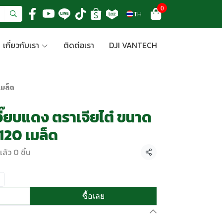
0
TH
เกี่ยวกับเรา
ติดต่อเรา
DJI VANTECH
เมล็ด
เจี๊ยบแดง ตราเจียไต๋ ขนาด
120 เมล็ด
ล้ว 0 ชิ้น
แชร์
ซื้อเลย