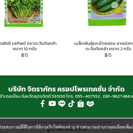
็ดผักชี รสทิพย์ ตราตะวันต้นกล้า
เมล็ดพันธุ์แตงไทยอ่อน ลายมังก
ขนาด 10 กรัม
ตะวันต้นกล้า ขนาด 2 กรัม
฿15
฿15
บริษัท จิตราภัทร ครอปโพรเทคชั่น จำกัด
ฐ อำเภอเมือง จังหวัดอุตรดิตถ์ 53000 โทร. 055-407552 , 081-96274
Copyright 2023 | All Rights Reserved | Powered by MWE
และประสบการณ์ที่ดีในการใช้งานเว็บไซต์ของท่าน ท่านสามารถอ่านรายละเอียดเพิ่มเ
ผู้เข้าชมวันนี้
2,616