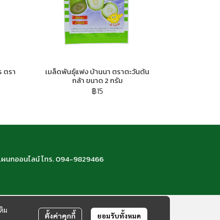
ร ตรา
เมล็ดพันธ์ุแฟง บ้านนา ตราตะวันต้น
กล้า ขนาด 2 กรัม
฿15
66 แผนกออนไลน์ โทร. 094-9829466
ติม
ตั้งค่าคุกกี้
ยอมรับทั้งหมด