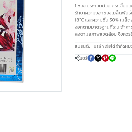
1 ซอง ประกอบด้วย กระเจี๊ยบแ
รักษาความงอกของเมล็ดพันธ์เป
18°C และความชื้น 50% เมล็ดพั
งอกตามมาตรฐานที่ระบุ ถ้าภา
ลงตามสภาพแวดล้อม จึงควรรีบ
แบรนด์:
หมว
บริษัท เจียไต๋ จำกัด
แชร์