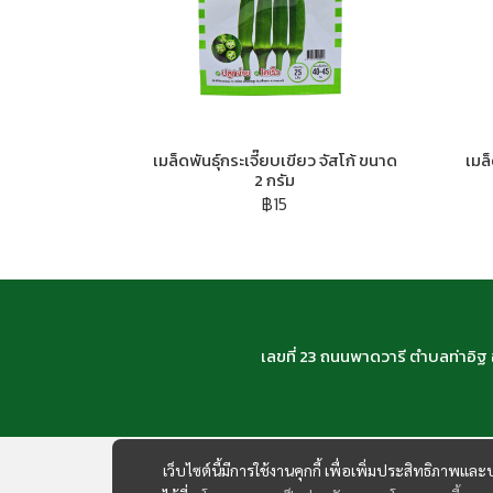
เมล็ดพันธุ์กระเจี๊ยบเขียว จัสโก้ ขนาด
เมล
2 กรัม
฿15
เลขที่ 23 ถนนพาดวารี ตำบลท่าอิ
เว็บไซต์นี้มีการใช้งานคุกกี้ เพื่อเพิ่มประสิทธิภาพ