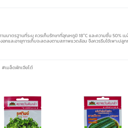
มมาตรฐานที่ระบุ ควรเก็บรักษาที่อุณหภูมิ 18°C และความชื้น 50% เมล
ามงอกและอายุการเก็บจะลดลงตามสภาพแวดล้อม จึงควรรีบใช้เพาะปลูกท
#เมล็ดผักเจียไต๋