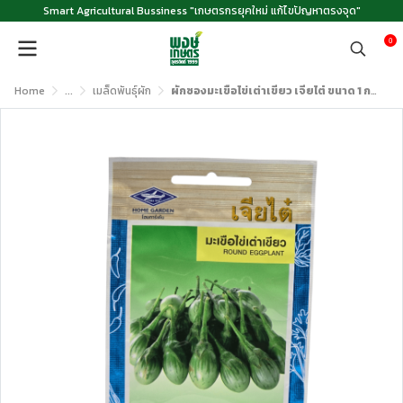
Smart Agricultural Bussiness "เกษตรกรยุคใหม่ แก้ไขปัญหาตรงจุด"
0
Home
...
เมล็ดพันธุ์ผัก
ผักซองมะเขือไข่เต่าเขียว เจียไต๋ ขนาด 1 กรัม