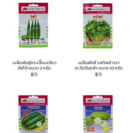
เมล็ดพันธุ์กระเจี๊ยบเขียว
เมล็ดผักชี รสทิพย์ ตรา
จัสโก้ ขนาด 2 กรัม
ตะวันต้นกล้า ขนาด 10 กรัม
฿15
฿15