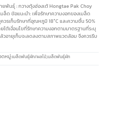
ายพันธุ์ : กวางตุ้งฮ่องเต้ Hongtae Pak Choy
เมล็ด ข้อแนะนำ: เพื่อรักษาความงอกของเมล็ด
ุควรเก็บรักษาที่อุณหภูมิ 18°C และความชื้น 50%
ายใต้เงื่อนไขที่รักษาความงอกตามมาตรฐานที่ระบุ
่วแล้วอายุเก็บจะลดลงตามสภาพแวดล้อม จึงควรรีบ
ดหมู่:
เมล็ดพันธุ์ผัก/ผลไม้
,
เมล็ดพันธุ์ผัก