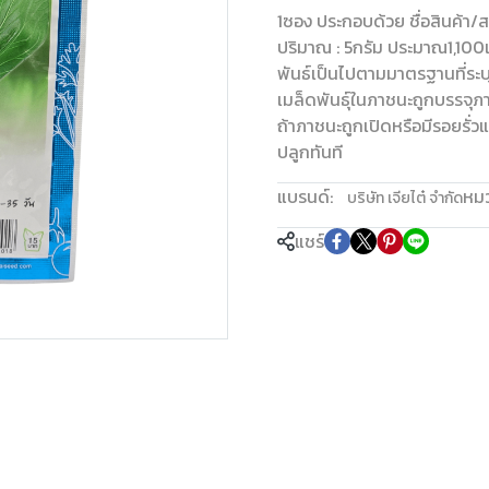
1ซอง ประกอบด้วย ชื่อสินค้า/ส
ปริมาณ : 5กรัม ประมาณ1,100
พันธ์เป็นไปตามมาตรฐานที่ระบ
เมล็ดพันธุ์ในภาชนะถูกบรรจุภ
ถ้าภาชนะถูกเปิดหรือมีรอยรั
ปลูกทันที
แบรนด์:
หมว
บริษัท เจียไต๋ จำกัด
แชร์