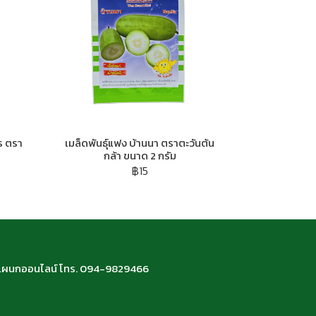
ร ตรา
เมล็ดพันธ์ุแฟง บ้านนา ตราตะวันต้น
กล้า ขนาด 2 กรัม
฿15
66 แผนกออนไลน์ โทร. 094-9829466