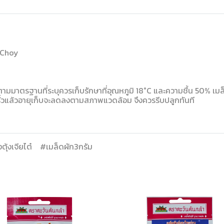
k Choy
ามมาตรฐานที่ระบุควรเก็บรักษาที่อุณหภูมิ 18°C และความชื้น 50% เมล็
รั่วแล้วอายุเก็บจะลดลงตามสภาพแวดล้อม จึงควรรีบปลูกทันที
ุ้งเจียไต๋
#เมล็ดผัก3กรัม