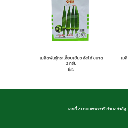
เมล็ดพันธุ์กระเจี๊ยบเขียว จัสโก้ ขนาด
เมล
2 กรัม
฿15
เลขที่ 23 ถนนพาดวารี ตำบลท่าอิ