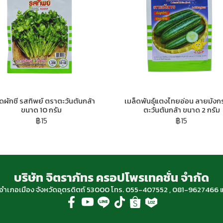
็ดผักชี รสทิพย์ ตราตะวันต้นกล้า
เมล็ดพันธุ์แตงไทยอ่อน ลายมังก
ขนาด 10 กรัม
ตะวันต้นกล้า ขนาด 2 กรัม
฿15
฿15
บริษัท จิตราภัทร ครอปโพรเทคชั่น จำกัด
ฐ อำเภอเมือง จังหวัดอุตรดิตถ์ 53000 โทร. 055-407552 , 081-96274