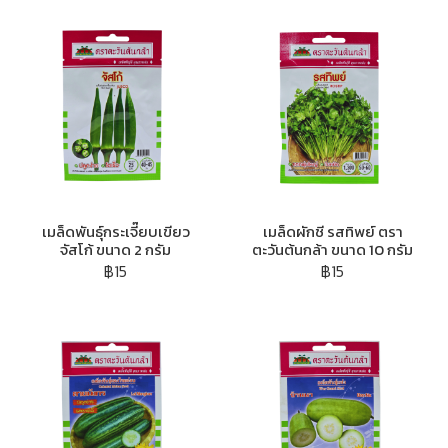
เมล็ดพันธุ์กระเจี๊ยบเขียว
เมล็ดผักชี รสทิพย์ ตรา
จัสโก้ ขนาด 2 กรัม
ตะวันต้นกล้า ขนาด 10 กรัม
฿15
฿15