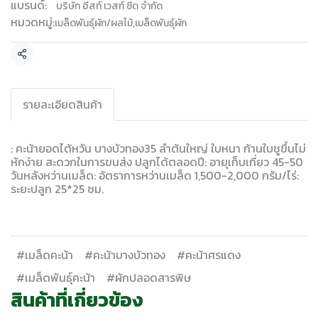
แบรนด์:
บริษัท อีสท์ เวสท์ ซีด จำกัด
หมวดหมู่:
เมล็ดพันธุ์ผัก/ผลไม้
,
เมล็ดพันธุ์ผัก
แชร์
รายละเอียดสินค้า
: คะน้ายอดไต้หวัน​ บางบัวทอง35​ ลำต้นใหญ่​ ใบหนา​ ก้านใบชูขึ้นไม่
หักง่าย​ สะดวกในการขนส่ง​ ปลูกได้ตลอดปี​: อายุเก็บเกี่ยว​ 45-50​
วันหลังหว่านเมล็ด: อัตราการหว่านเมล็ด​ 1,500-2,000 กรัม/ไร่:
ระยะปลูก​ 25*25 ซม.
#เมล็ดคะน้า
#คะน้าบางบัวทอง
#คะน้าศรแดง
#เมล็ดพันธุ์คะน้า
#ผักปลอดสารพิษ
สินค้าที่เกี่ยวข้อง