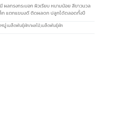
คนี ผลทรงกระบอก ผิวเรียบ หนามน้อย สีขาวนวล
เล็ก แตกแขนงดี ติดผลดก ปลูกได้ตลอดทั้งปี
มู่:
เมล็ดพันธุ์ผัก/ผลไม้
,
เมล็ดพันธุ์ผัก