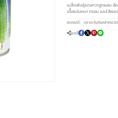
เมล็ดพันธุ์แตงกวาลูกผสม อั
เนืื้อแน่นหนา กรอบ และไส้ผล
แบรนด์:
หมวดห
ตราตะวันต้นกล้า
แชร์