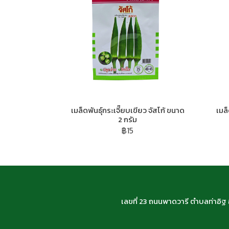
เมล็ดพันธุ์กระเจี๊ยบเขียว จัสโก้ ขนาด
เมล
2 กรัม
฿15
เลขที่ 23 ถนนพาดวารี ตำบลท่าอิ