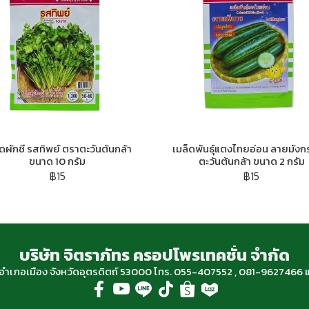
็ดผักชี รสทิพย์ ตราตะวันต้นกล้า
เมล็ดพันธุ์แตงไทยอ่อน ลายมังก
ขนาด 10 กรัม
ตะวันต้นกล้า ขนาด 2 กรัม
฿15
฿15
บริษัท จิตราภัทร ครอปโพรเทคชั่น จำกัด
ฐ อำเภอเมือง จังหวัดอุตรดิตถ์ 53000 โทร. 055-407552 , 081-96274