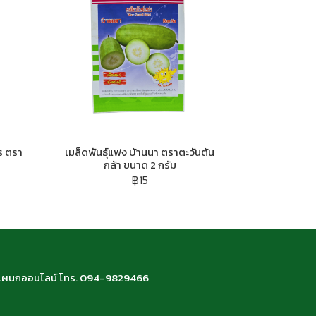
ร ตรา
เมล็ดพันธ์ุแฟง บ้านนา ตราตะวันต้น
กล้า ขนาด 2 กรัม
฿15
66 แผนกออนไลน์ โทร. 094-9829466