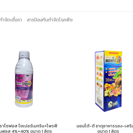
ำจัดเชื้อรา
สารป้องกันกำจัดโรคพืช
ราโซฟอส ไซเปอร์เมทริน+โพรฟี
มอนโต้-ดี ธาตุอาหารรอง-เสริ
นฟอส 4%+40% ขนาด 1 ลิตร
ขนาด 1 ลิตร