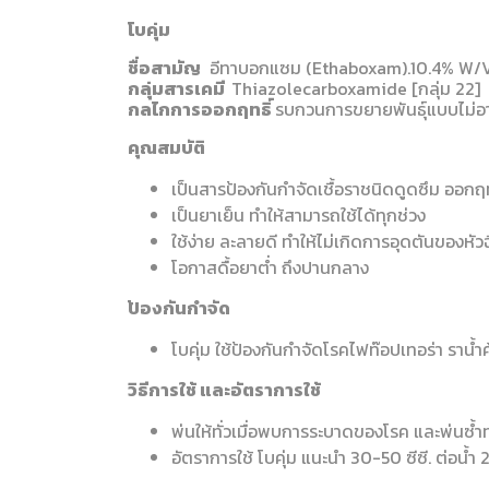
โบคุ่ม
ชื่อสามัญ
อีทาบอกแซม (Ethaboxam).10.4% W/
กลุ่มสารเคมี
Thiazolecarboxamide [กลุ่ม 22]
กลไกการออกฤทธิ์
รบกวนการขยายพันธุ์แบบไม่อา
คุณสมบัติ
เป็นสารป้องกันกำจัดเชื้อราชนิดดูดซึม ออกฤท
เป็นยาเย็น ทำให้สามารถใช้ได้ทุกช่วง
ใช้ง่าย ละลายดี ทำให้ไม่เกิดการอุดตันของหัว
โอกาสดื้อยาต่ำ ถึงปานกลาง
ป้องกันกำจัด
โบคุ่ม ใช้ป้องกันกำจัดโรคไฟท๊อปเทอร่า ราน้ำค
วิธีการใช้ และอัตราการใช้
พ่นให้ทั่วเมื่อพบการระบาดของโรค และพ่นซ้ำท
อัตราการใช้ โบคุ่ม แนะนำ 30-50 ซีซี. ต่อน้ำ 