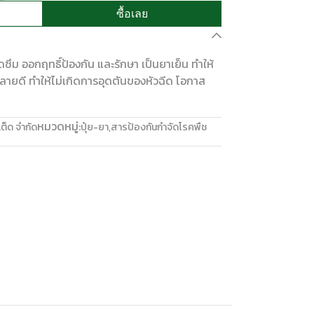
ซื้อเลย
ดซึม ออกฤทธิ์ป้องกัน และรักษา เป็นยาเย็น ทำให้
ละลายดี ทำให้ไม่เกิดการอุดตันของหัวฉีด โอกาส
หมวดหมู่:
ต็ด จำกัด
ปุ๋ย-ยา
,
สารป้องกันกำจัดโรคพืช