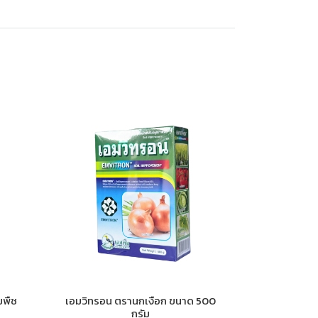
มพืช
เอมวิทรอน ตรานกเงือก ขนาด 500
กรัม