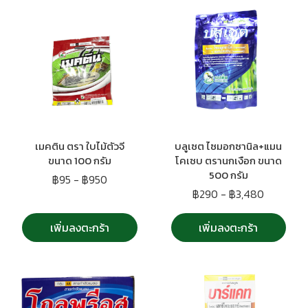
เมคติน ตรา ใบไม้ตัวจี
บลูเซต ไซมอกซานิล+แมน
ขนาด 100 กรัม
โคเซบ ตรานกเงือก ขนาด
500 กรัม
฿95
-
฿950
฿290
-
฿3,480
เพิ่มลงตะกร้า
เพิ่มลงตะกร้า