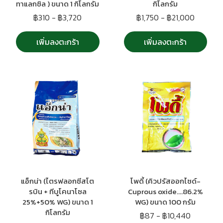
ทาแลกซิล ) ขนาด 1 กิโลกรัม
กิโลกรัม
฿310
-
฿3,720
฿1,750
-
฿21,000
เพิ่มลงตะกร้า
เพิ่มลงตะกร้า
แอ็กน่า (ไตรฟลอกซีสโต
โพดี้ (คิวปรัสออกไซด์-
รบิน + ทีบูโคนาโซล
Cuprous oxide....86.2%
25%+50% WG) ขนาด 1
WG) ขนาด 100 กรัม
กิโลกรัม
฿87
-
฿10,440