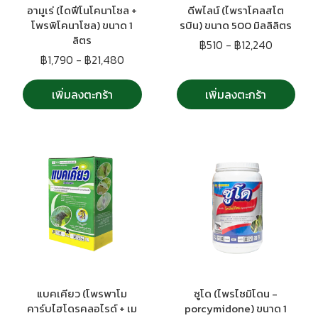
อามูเร่ (ไดฟีโนโคนาโซล +
ดีพไลน์ (ไพราโคลสโต
โพรพิโคนาโซล) ขนาด 1
รบิน) ขนาด 500 มิลลิลิตร
ลิตร
฿510
-
฿12,240
฿1,790
-
฿21,480
เพิ่มลงตะกร้า
เพิ่มลงตะกร้า
แบคเคียว (โพรพาโม
ซูโด (ไพรไซมิโดน -
คาร์บไฮโดรคลอไรด์ + เม
porcymidone) ขนาด 1