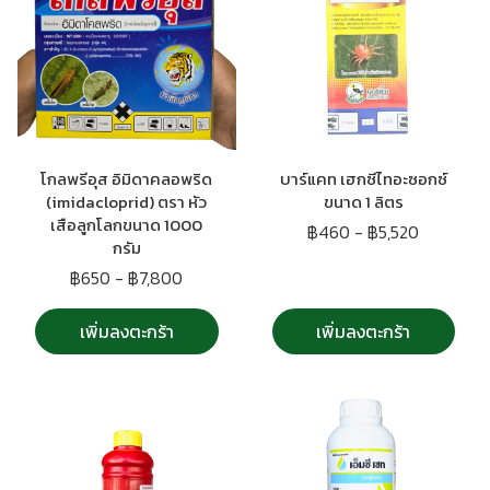
โกลพรีอุส อิมิดาคลอพริด
บาร์แคท เฮกซีไทอะซอกซ์
(imidacloprid) ตรา หัว
ขนาด 1 ลิตร
เสือลูกโลกขนาด 1000
฿460
-
฿5,520
กรัม
฿650
-
฿7,800
เพิ่มลงตะกร้า
เพิ่มลงตะกร้า