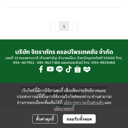
1
บริษัท จิตราภัทร ครอปโพรเทคชั่น จำกัด
เลขที่ 23 ถนนพาดวารี ตำบลท่าอิฐ อำเภอเมือง จังหวัดอุตรดิตถ์ 53000 โทร.
055-407552 , 081-9627466 แผนกออนไลน์ โทร. 094-9829466
Copyright 2023 | All Rights Reserved | Powered by MWE
เว็บไซต์นี้มีการใช้งานคุกกี้ เพื่อเพิ่มประสิทธิภาพและ
ผู้เข้าชมวันนี้
905
ประสบการณ์ที่ดีในการใช้งานเว็บไซต์ของท่าน ท่านสามารถ
อ่านรายละเอียดเพิ่มเติมได้ที่
นโยบายความเป็นส่วนตัว
และ
Powered By
MakeWebEasy
นโยบายคุกกี้
ตั้งค่าคุกกี้
ยอมรับทั้งหมด