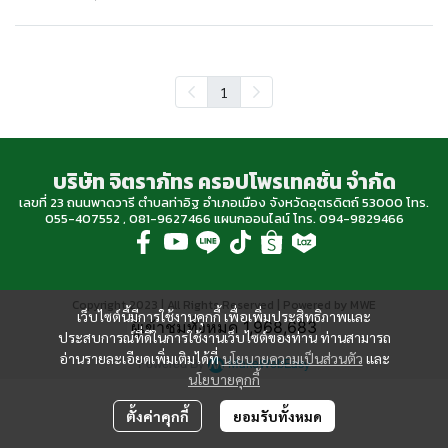
1
บริษัท จิตราภัทร ครอปโพรเทคชั่น จำกัด
เลขที่ 23 ถนนพาดวารี ตำบลท่าอิฐ อำเภอเมือง จังหวัดอุตรดิตถ์ 53000 โทร.
055-407552 , 081-9627466 แผนกออนไลน์ โทร. 094-9829466
Copyright 2023 | All Rights Reserved | Powered by MWE
เว็บไซต์นี้มีการใช้งานคุกกี้ เพื่อเพิ่มประสิทธิภาพและ
ผู้เข้าชมทั้งหมด
1,968,683
ประสบการณ์ที่ดีในการใช้งานเว็บไซต์ของท่าน ท่านสามารถ
อ่านรายละเอียดเพิ่มเติมได้ที่
นโยบายความเป็นส่วนตัว
และ
Powered By
MakeWebEasy
นโยบายคุกกี้
ตั้งค่าคุกกี้
ยอมรับทั้งหมด