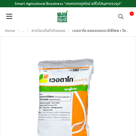
Smart Agricultural Bussiness "เกษตรกรยุคใหม่ แก้ไขปัญหาตรงจุด"
0
Home
...
สารป้องกันกำจัดแมลง
เวอตาโก คลอแรนทรานิลิโพล + ไทอะมีท๊อกแซม ขนาด 100 กรัม