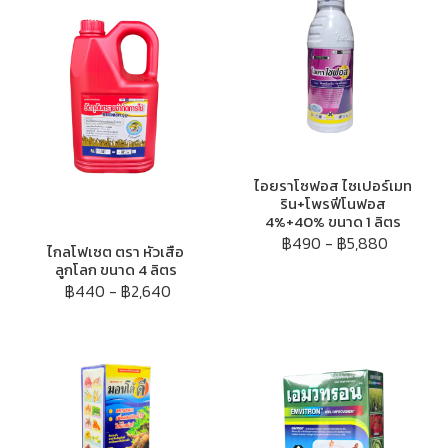
ไอยราโซฟอส ไซเปอร์เมท
ริน+โพรฟีโนฟอส
4%+40% ขนาด 1 ลิตร
฿490
-
฿5,880
ไกลโฟเซต ตรา หัวเสือ
ลูกโลก ขนาด 4 ลิตร
฿440
-
฿2,640