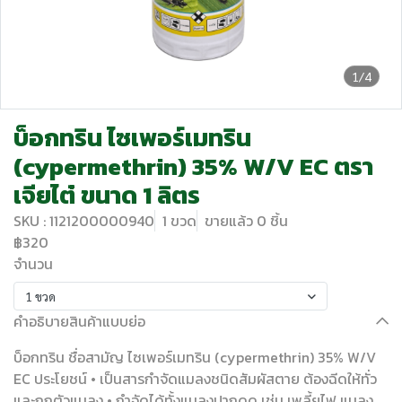
1/4
บ็อกทริน ไซเพอร์เมทริน
(cypermethrin) 35% W/V EC ตรา
เจียไต๋ ขนาด 1 ลิตร
SKU : 1121200000940
1 ขวด
ขายแล้ว 0 ชิ้น
฿320
จำนวน
1 ขวด
คำอธิบายสินค้าแบบย่อ
บ็อกทริน ชื่อสามัญ ไซเพอร์เมทริน (cypermethrin) 35% W/V
EC ประโยชน์ • เป็นสารกำจัดแมลงชนิดสัมผัสตาย ต้องฉีดให้ทั่ว
และถูกตัวแมลง • กำจัดได้ทั้งแมลงปากดูด เช่น เพลี้ยไฟ แมลง