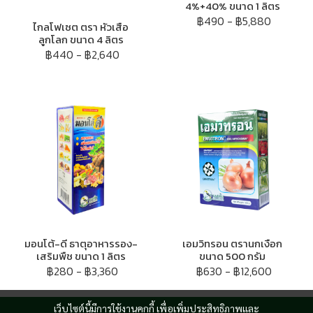
4%+40% ขนาด 1 ลิตร
฿490
-
฿5,880
ไกลโฟเซต ตรา หัวเสือ
ลูกโลก ขนาด 4 ลิตร
฿440
-
฿2,640
มอนโต้-ดี ธาตุอาหารรอง-
เอมวิทรอน ตรานกเงือก
เสริมพืช ขนาด 1 ลิตร
ขนาด 500 กรัม
฿280
-
฿3,360
฿630
-
฿12,600
เว็บไซต์นี้มีการใช้งานคุกกี้ เพื่อเพิ่มประสิทธิภาพและ