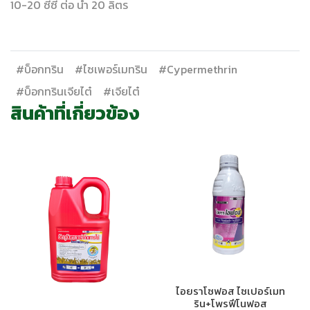
10-20 ซีซี ต่อ น้ำ 20 ลิตร
#บ็อกทริน
#ไซเพอร์เมทริน
#Cypermethrin
#บ็อกทรินเจียไต๋
#เจียไต๋
สินค้าที่เกี่ยวข้อง
ไอยราโซฟอส ไซเปอร์เมท
ริน+โพรฟีโนฟอส