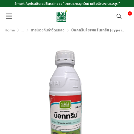
Smart Agricultural Bussiness "เกษตรกรยุคใหม่ แก้ไขปัญหาตรงจุด"
0
Home
...
สารป้องกันกำจัดแมลง
บ็อกทริน ไซเพอร์เมทริน (cypermethrin) 35% W/V EC ตราเจียไต๋ ขนาด 1 ลิตร