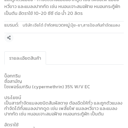
หวี่ขาว และแมลงปากกัด เช่น หนอนเจาะสมอฝ้าย หนอนกระทู้ผัก
เป็นต้น อัตราใช้ 10-20 ซีซี ต่อ น้ำ 20 ลิตร
แบรนด์:
หมวดหมู่:
บริษัท เจียไต๋ จำกัด
ปุ๋ย-ยา
,
สารป้องกันกำจัดแมลง
แชร์
รายละเอียดสินค้า
บ็อกทริน
ชื่อสามัญ
ไซเพอร์เมทริน (cypermethrin) 35% W/V EC
ประโยชน์
เป็นสารกำจัดแมลงชนิดสัมผัสตาย ต้องฉีดให้ทั่ว และถูกตัวแมลง
กำจัดได้ทั้งแมลงปากดูด เช่น เพลี้ยไฟ แมลงหวี่ขาว และแมลง
ปากกัด เช่น หนอนเจาะสมอฝ้าย หนอนกระทู้ผัก เป็นต้น
อัตราใช้