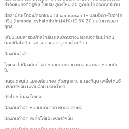
กำจัดแมลงศัตรูพืช ไซแรม สูตรใหม่ ZC ดูดซึมไว ออกฤทธิ์นาน
ชื่อสามัญ: ไทอะมีทอกแซม (thiametoxam) + แลมป์ดา-ไซฮาโล
ทริน (lampda-cyhalothrin).14.1%+10.6% ZC กลไกการออก
ฤทธิ์
เลียนแบบสารอะซีทิลโคลีน และขัดขวางบริเวณจุดรับนิโคตินิ
กอะซัทิลโคลีน และ รบกวนสมดุลของโซเดียม
ป้องกันกำจัด
ไซแรม ใช้ป้องกันกำจัด หนอนเจาะดอก หนอนเจาะผล หนอนกิน
ใบ
หนอนชอนใบ แมลงค่อมทอง ด้วงกุหลาบ แมลงกินูน เพลี้ยไก่แจ้
เพลี้ยจักจั่น เพลี้ยอ่อน มวนต่างๆ
ประโยชน์ของ ไซแรม
ป้องกันกำจัด หนอนเจาะดอก หนอนเจาะผล
ป้องกันกำจัด เพลี้ยไก่แจ้ เพลี้ยจักจั่น