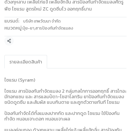
ด้วงกุหลาบ เพลี้ยไก่แจ้ เพลี้ยจักจั่น สารป้องกันกำจัดแมลงศัตรู
พืช ไซแรม สูตรใหม่ ZC ดูดซึมไว ออกฤทธิ์นาน
แบรนด์:
บริษัท เทพวัฒนา จำกัด
หมวดหมู่:
ปุ๋ย-ยา
,
สารป้องกันกำจัดแมลง
แชร์
รายละเอียดสินค้า
ไซแรม (Syram)
ไซแรม สารป้องกันกำจัดแมลง 2 กลุ่มกลไกการออกฤทธิ์ สารไทอะ
มีทอกแซม และ สารแลมป์ดา-ไซฮาโลทริน ยาป้องกันกำจัดแมลง
ชนิดดูดซึม และสัมผัส แบบกินตาย และถูกตัวตายทันที ไซแรม
ป้องกันกำจัดได้ทั้งแมลงปากกัด และปากดูด ไซแรม ใช้ป้องกัน
กำจัด หนอนเจาะดอก หนอนเจาะผล
แมลงค่อมทอง ด้วงกุหลาบ เพลี้ยไก่แจ้ เพลี้ยจักจั่น สารป้องกัน