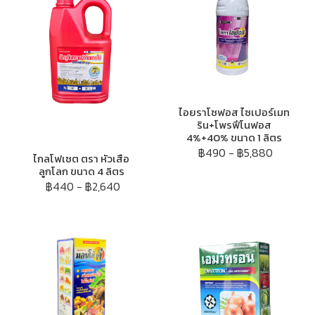
ไอยราโซฟอส ไซเปอร์เมท
ริน+โพรฟีโนฟอส
4%+40% ขนาด 1 ลิตร
฿490
-
฿5,880
ไกลโฟเซต ตรา หัวเสือ
ลูกโลก ขนาด 4 ลิตร
฿440
-
฿2,640