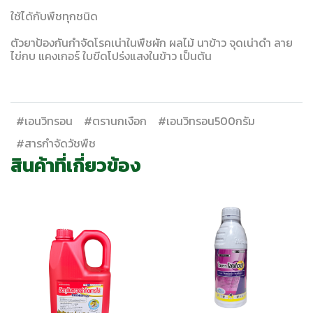
ใช้ได้กับพืชทุกชนิด
ตัวยาป้องกันกำจัดโรคเน่าในพืชผัก ผลไม้ นาข้าว จุดเน่าดำ ลาย
ไข่กบ แคงเกอร์ ใบขีดโปร่งแสงในข้าว เป็นต้น
#เอนวิทรอน
#ตรานกเงือก
#เอนวิทรอน500กรัม
#สารกำจัดวัชพืช
สินค้าที่เกี่ยวข้อง