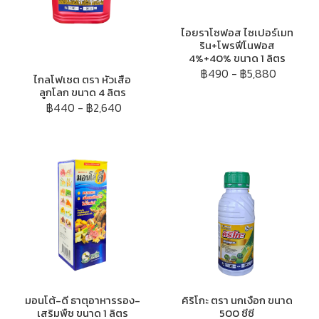
ไอยราโซฟอส ไซเปอร์เมท
ริน+โพรฟีโนฟอส
4%+40% ขนาด 1 ลิตร
฿490
-
฿5,880
ไกลโฟเซต ตรา หัวเสือ
ลูกโลก ขนาด 4 ลิตร
฿440
-
฿2,640
มอนโต้-ดี ธาตุอาหารรอง-
คิริโกะ ตรา นกเงือก ขนาด
เสริมพืช ขนาด 1 ลิตร
500 ซีซี