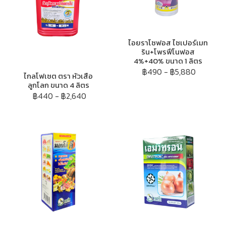
ไอยราโซฟอส ไซเปอร์เมท
ริน+โพรฟีโนฟอส
4%+40% ขนาด 1 ลิตร
฿490
-
฿5,880
ไกลโฟเซต ตรา หัวเสือ
ลูกโลก ขนาด 4 ลิตร
฿440
-
฿2,640