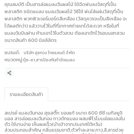
คุณสมบัติ เป็นสารล่อแมลงวันผลไม้ ใช้ฉีดพ่นลงวัสดุที่เป็น
พลาสติก ชนิดแมลง แมลงวันผลไม้ วิธีใช้ พ่นใส่แผ่นวัสดุที่เป็น
พลาสติก พวกฟิวเจอร์บอร์ดสีเหลือง (วัสดุควรจะเป็นสีเหลือง จะ
ได้ผลดีกว่า) แล้ววางไว้ในที่ที่อากาศถ่ายเทได้สะดวก หรือในที่
แมลงวันบินผ่าน ห้ามเอาไว้ในตัวสวน ต้องเอาดักไว้รอบนอกสวน
ขนาดสินค้า 600 มิลลิลิตร
แบรนด์:
บริษัท ฮุยกวง ไทยแลนด์ จำกัด
หมวดหมู่:
ปุ๋ย-ยา
,
สารป้องกันกำจัดแมลง
แชร์
รายละเอียดสินค้า
สเปรย์ แมลงวันทอง ฮุยสติ๊ก ของแท้ ขนาด 600 ซีซี เมทิลยูจิ
นอล สารล่อแมลงวันทอง กาวดักแมลง ผสมฟีโรโมนล่อแมลงใน
ตัว ใช้งานง่าย เห็นผลเร็ว(นำเข้าจากประเทศใต้หวัน)
ส่วนประกอบสำคัญ กลิ่นธรรมชาติ,ตัวทำละลาย,กาว,สี,สารช่วย