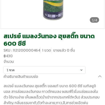
1/4
สเปรย์ แมลงวันทอง ฮุยสติ๊ก ขนาด
600 ซีซี
SKU : 1121200000464
1 ขวด
ขายแล้ว 0 ชิ้น
฿430
จำนวน
1 ขวด
คำอธิบายสินค้าแบบย่อ
สเปรย์ แมลงวันทอง ฮุยสติ๊ก ของแท้ ขนาด 600 ซีซี เมทิลยูจิ
นอล สารล่อแมลงวันทอง กาวดักแมลง ผสมฟีโรโมนล่อแมลงใน
ตัว ใช้งานง่าย เห็นผลเร็ว(นำเข้าจากประเทศใต้หวัน) ส่วนประกอบ
สำคัญ กลิ่นธรรมชาติ,ตัวทำละลาย,กาว,สี,สารช่วยฉีดพ่น