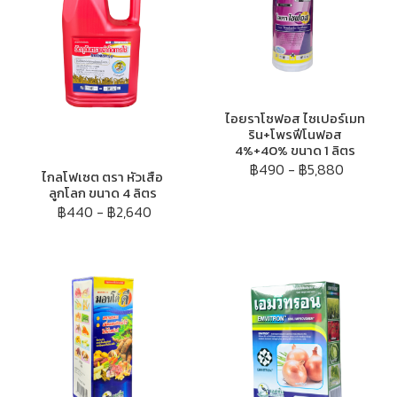
ไอยราโซฟอส ไซเปอร์เมท
ริน+โพรฟีโนฟอส
4%+40% ขนาด 1 ลิตร
฿490
-
฿5,880
ไกลโฟเซต ตรา หัวเสือ
ลูกโลก ขนาด 4 ลิตร
฿440
-
฿2,640