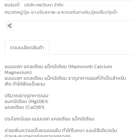
แบรนด์:
บริษัท เทพวัฒนา จำกัด
หมวดหมู่:
ปุ๋ย-ยา
,
ปรับสภาพ-อาหารเสริมทางดิน
,
ปุ๋ยเกล็ด/ปุ๋ยน้ำ
แชร์
รายละเอียดสินค้า
แมมมอท แคลเซียม แม็กนีเซียม (Mammoth Calcium
Magnesium)
แมมมอท แคลเซียม แม็กนีเซียม ธาตุอาหารรองที่จำเป็นสำหรับ
พืช ทำให้พืชแข็งแรง
ปริมาณธาตุอาหารรอง
แมกนีเซียม (MgO)6%
แคลเซียม (CaO)8%
ประโยชน์ของ แมมมอท แคลเซียม แม็กนีเซียม
ช่วยเพิ่มความแข็งแรงของใบ ทำให้ใบหนา และมีสีเขียวเข้ม
ช่วยสะสมอาหารก่อนการออกดอก