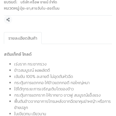
แบรนด์:
บริษัท คร็อพ ซายน์ จำกัด
หมวดหมู่:
ปุ๋ย-ยา
,
สารจับใบ-ฮอร์โมน
แชร์
รายละเอียดสินค้า
สติมเท็กซ์ โกลด์
เร่งราก กระชากรวง
ข้าวสมบูรณ์ ผลผลิตดี
เข้มข้น 100% ละลายดี ไม่อุดตันหัวฉีด
กระตุ้นการแตกกอ ให้ข้าวแตกกอดี กอใหญ่หนา
ใช้ได้ทุกระยะการเจริญเติบโตของข้าว
กระตุ้นการแตกราก ให้รากยาว ขาวฟู สมบูรณ์แข็งแรง
ฟื้นต้นข้าวจากอาการโทรมหลังจากฉีดยาคุมฆ่าหญ้า หรือการ
ย้ายปลูก
ใบเขียวทน เขียวนาน