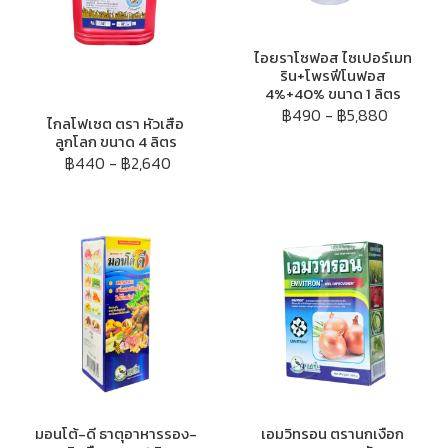
ไอยราโซฟอส ไซเปอร์เมท
ริน+โพรฟีโนฟอส
4%+40% ขนาด 1 ลิตร
฿490
-
฿5,880
ไกลโฟเซต ตรา หัวเสือ
ลูกโลก ขนาด 4 ลิตร
฿440
-
฿2,640
มอนโต้-ดี ธาตุอาหารรอง-
เอมวิทรอน ตรานกเงือก