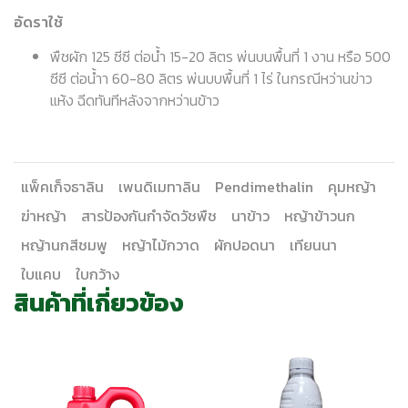
อัดราใช้
พืชผัก 125 ซีซี ต่อน้ำ 15-20 ลิตร พ่นบนพื้นที่ 1 งาน หรือ 500
ซีซี ต่อน้ำา 60-80 ลิตร พ่นบบพื้นที่ 1 ไร่ ในกรณีหว่านข่าว
แห้ง ฉีดทันทีหลังจากหว่านข้าว
แพ็คเก็จธาลิน
เพนดิเมทาลิน
Pendimethalin
คุมหญ้า
ฆ่าหญ้า
สารป้องกันกำจัดวัชพืช
นาข้าว
หญ้าข้าวนก
หญ้านกสีชมพู
หญ้าไม้กวาด
ผักปอดนา
เทียนนา
ใบแคบ
ใบกว้าง
สินค้าที่เกี่ยวข้อง