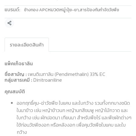
แบรนด์:
หมวดหมู่:
ช้างทอง APC
ปุ๋ย-ยา
,
สารป้องกันกำจัดวัชพืช
แชร์
รายละเอียดสินค้า
แพ็คเก็จธาลิน
ชื่อสามัญ :
เพนดิเมทาลิน (Pendimethalin) 33% EC
กลุ่มสารเคมี :
Dinitroaniline
คุณสมบัติ
ออกฤทธิ์คุม-ฆ่าวัชพืช ใบแคบ และใบกว้าง รวมทั้งกกบางชนิด
ในนาข้าว เช่น หญ้าข้าวนก หญ้านกสีชมพู หญ้าไม้กวาด
และ
ใบกว้าง เช่น ผักปอดนา เทียนนา สำหรับพืชไร่ และพืชผักต่างๆ
ใช้ก่อนวัชพีซงอก หรือหลังงอก เพื่อคุมวัชพืชใบแคบ และใบ
กว้าง