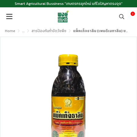
Smart Agricultural Bussiness "เกษตรกรยุคใหม่ แก้ไขปัญหาตรงจุด"
0
Home
...
สารป้องกันกำจัดวัชพืช
แพ็คเก็จธาลิน (เพนดิเมทาลิน) ขนาด 1 ลิตร