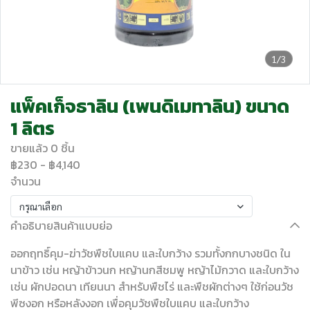
1/3
แพ็คเก็จธาลิน (เพนดิเมทาลิน) ขนาด
1 ลิตร
ขายแล้ว 0 ชิ้น
฿230
-
฿4,140
จำนวน
กรุณาเลือก
คำอธิบายสินค้าแบบย่อ
ออกฤทธิ์คุม-ฆ่าวัชพืชใบแคบ และใบกว้าง รวมทั้งกกบางชนิด ใน
นาข้าว เช่น หญ้าข้าวนก หญ้านกสีชมพู หญ้าไม้กวาด และใบกว้าง
เช่น ผักปอดนา เทียนนา สำหรับพืชไร่ และพืชผักต่างๆ ใช้ก่อนวัช
พีซงอก หรือหลังงอก เพื่อคุมวัชพืชใบแคบ และใบกว้าง