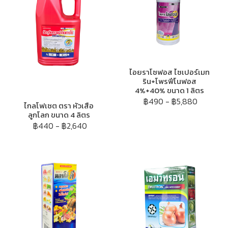
ไอยราโซฟอส ไซเปอร์เมท
ริน+โพรฟีโนฟอส
4%+40% ขนาด 1 ลิตร
฿490
-
฿5,880
ไกลโฟเซต ตรา หัวเสือ
ลูกโลก ขนาด 4 ลิตร
฿440
-
฿2,640