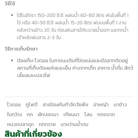
วิธีใช้
ใช้ในอัตรา 150-200 ซี.ซี. ผสมน้ำ 60-80 ลิตร พ่นในพื้นที่ 1
ไร่ หรือ 40-50 ซี.ซี. ผสมน้ำ 15-20 ลิตร พ่นบนพื้นที่ 1 งาน
หลังหว่านข้าว 20 วัน ก่อนพ่นสารให้ระบายน้ำออก และทดน้ำ
เข้าหลังพ่นสาร 2-3 วัน
วิธีการเก็บรักษา
ต้องเก็บ ไวดอล ในภาชนะเดิมที่ปิดแน่นและมีฉลากติดอยู่
สถานที่เก็บต้องแห้งและเย็น ห่างจากเด็ก อาหาร น้ำดื่ม สัตว์
เลี้ยงและเปลวไฟ
ไวดอล
ทูโฟดี
สารป้องกันกำจัดวัชพืช
ฆ่าหญ้า
นาข้าว
ใบกว้าง
กก
ผักปอดนา
เทียนนา
โสน
กกขนาก
หนวดปลาดุก
กกทราย
นาหว่านน้ำตม
สินค้าที่เกี่ยวข้อง