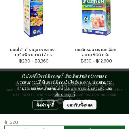
มอนโต้-ดี ธาตุอาหารรอง-
เอมวิทรอน ตรานกเงือก
เสริมพืช ขนาด 1 ลิตร
ขนาด 500 กรัม
฿280
-
฿3,360
฿630
-
฿12,600
เว็บไซต์นี้มีการใช้งานคุกกี้ เพื่อเพิ่มประสิทธิภาพและ
บริษัท จิตราภัทร ครอปโพรเทคชั่น จำกัด
ประสบการณ์ที่ดีในการใช้งานเว็บไซต์ของท่าน ท่านสามารถ
อ่านรายละเอียดเพิ่มเติมได้ที่
นโยบายความเป็นส่วนตัว
และ
เลขที่ 23 ถนนพาดวารี ตำบลท่าอิฐ อำเภอเมือง จังหวัดอุตรดิตถ์ 53000 โทร.
นโยบายคุกกี้
055-407552 , 081-9627466 แผนกออนไลน์ โทร. 094-9829466
ตั้งค่าคุกกี้
ยอมรับทั้งหมด
Copyright 2023 | All Rights Reserved | Powered by MWE
฿1,620
ผู้เข้าชมวันนี้
2,335