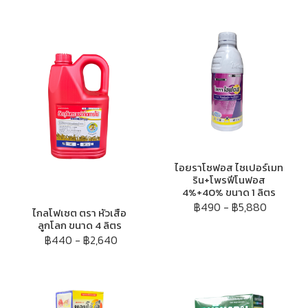
ไอยราโซฟอส ไซเปอร์เมท
ริน+โพรฟีโนฟอส
4%+40% ขนาด 1 ลิตร
฿490
-
฿5,880
ไกลโฟเซต ตรา หัวเสือ
ลูกโลก ขนาด 4 ลิตร
฿440
-
฿2,640