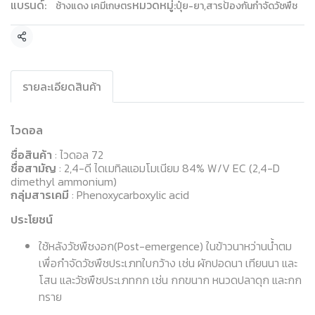
แบรนด์:
หมวดหมู่:
ช้างแดง เคมีเกษตร
ปุ๋ย-ยา
,
สารป้องกันกำจัดวัชพืช
แชร์
รายละเอียดสินค้า
ไวดอล
ชื่อสินค้า
: ไวดอล 72
ชื่อสามัญ
: 2,4-ดี ไดเมทิลแอมโมเนียม 84% W/V EC (2,4-D
dimethyl ammonium)
กลุ่มสารเคมี
: Phenoxycarboxylic acid
ประโยชน์
ใช้หลังวัชพืชงอก(Post-emergence) ในข้าวนาหว่านน้ำตม
เพื่อกำจัดวัชพืชประเภทใบกว้าง เช่น ผักปอดนา เทียนนา และ
โสน และวัชพืชประเภทกก เช่น กกขนาก หนวดปลาดุก และกก
ทราย