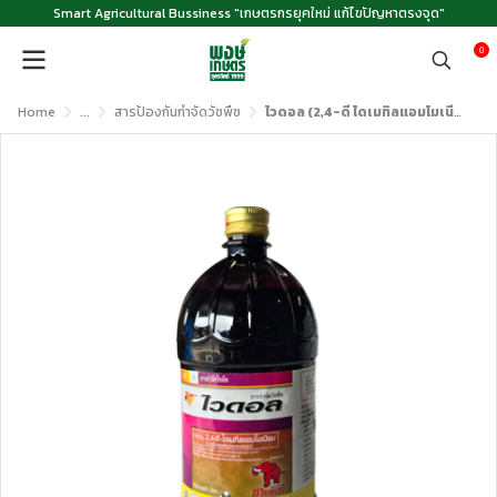
Smart Agricultural Bussiness "เกษตรกรยุคใหม่ แก้ไขปัญหาตรงจุด"
0
Home
...
สารป้องกันกำจัดวัชพืช
ไวดอล (2,4-ดี ไดเมทิลแอมโมเนียม 84% W/V EC) ขนาด 1 ลิตร