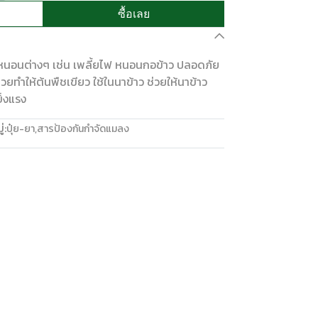
ซื้อเลย
ละหนอนต่างๆ เช่น เพลี้ยไฟ หนอนกอข้าว ปลอดภัย
่วยทำให้ต้นพืชเขียว ใช้ในนาข้าว ช่วยให้นาข้าว
ข็งแรง
่:
ปุ๋ย-ยา
,
สารป้องกันกำจัดแมลง