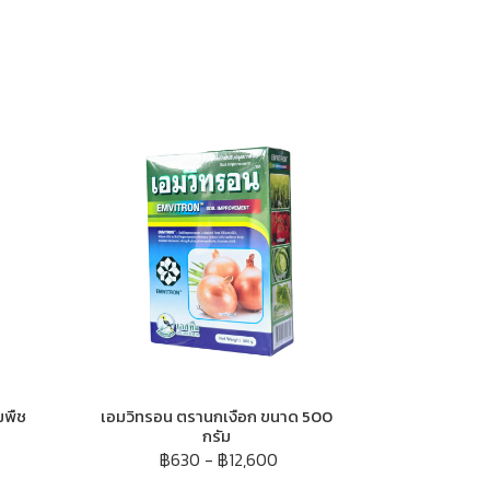
มพืช
เอมวิทรอน ตรานกเงือก ขนาด 500
กรัม
฿630
-
฿12,600