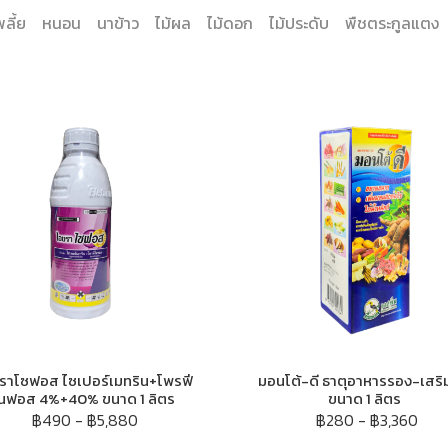
พลี้ย
หนอน
นาข้าว
ไม้ผล
ไม้ดอก
ไม้ประดับ
พืชตระกูลแตง
ราโซฟอส ไซเปอร์เมทริน+โพรฟี
มอนโต้-ดี ธาตุอาหารรอง-เสริ
นฟอส 4%+40% ขนาด 1 ลิตร
ขนาด 1 ลิตร
฿490
-
฿5,880
฿280
-
฿3,360