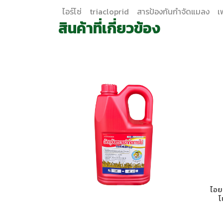
ไอร์โซ่
triacloprid
สารป้องกันกำจัดแมลง
เ
สินค้าที่เกี่ยวข้อง
ไอย
โ