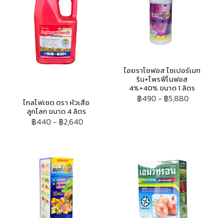
ไอยราโซฟอส ไซเปอร์เมท
ริน+โพรฟีโนฟอส
4%+40% ขนาด 1 ลิตร
฿490
-
฿5,880
ไกลโฟเซต ตรา หัวเสือ
ลูกโลก ขนาด 4 ลิตร
฿440
-
฿2,640