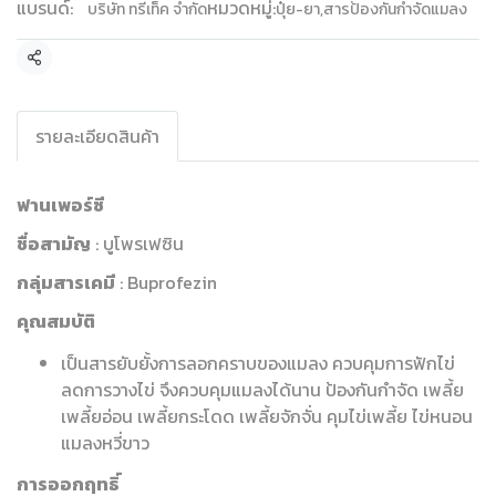
แบรนด์:
หมวดหมู่:
บริษัท ทรีเท็ค จำกัด
ปุ๋ย-ยา
,
สารป้องกันกำจัดแมลง
แชร์
รายละเอียดสินค้า
ฟานเพอร์ซี
ชื่อสามัญ
: บูโพรเฟซิน
กลุ่มสารเคมี
: Buprofezin
คุณสมบัติ
เป็นสารยับยั้งการลอกคราบของแมลง ควบคุมการฟักไข่
ลดการวางไข่ จึงควบคุมแมลงได้นาน ป้องกันกำจัด เพลี้ย
เพลี้ยอ่อน เพลี้ยกระโดด เพลี้ยจักจั่น คุมไข่เพลี้ย ไข่หนอน
แมลงหวี่ขาว
การออกฤทธิ์