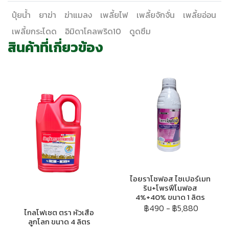
ปุ๋ยน้ำ
ยาฆ่า
ฆ่าแมลง
เพลี้ยไฟ
เพลี้ยจักจั่น
เพลี้ยอ่อน
เพลี้ยกระโดด
อิมิดาโคลพริด10
ดูดซึม
สินค้าที่เกี่ยวข้อง
ไอยราโซฟอส ไซเปอร์เมท
ริน+โพรฟีโนฟอส
4%+40% ขนาด 1 ลิตร
฿490
-
฿5,880
ไกลโฟเซต ตรา หัวเสือ
ลูกโลก ขนาด 4 ลิตร