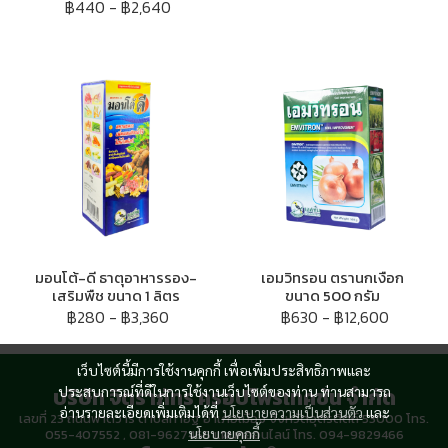
฿440
-
฿2,640
มอนโต้-ดี ธาตุอาหารรอง-
เอมวิทรอน ตรานกเงือก
เสริมพืช ขนาด 1 ลิตร
ขนาด 500 กรัม
฿280
-
฿3,360
฿630
-
฿12,600
เว็บไซต์นี้มีการใช้งานคุกกี้ เพื่อเพิ่มประสิทธิภาพและ
บริษัท จิตราภัทร ครอปโพรเทคชั่น จำกัด
ประสบการณ์ที่ดีในการใช้งานเว็บไซต์ของท่าน ท่านสามารถ
อ่านรายละเอียดเพิ่มเติมได้ที่
นโยบายความเป็นส่วนตัว
และ
เลขที่ 23 ถนนพาดวารี ตำบลท่าอิฐ อำเภอเมือง จังหวัดอุตรดิตถ์ 53000 โทร.
นโยบายคุกกี้
055-407552 , 081-9627466 แผนกออนไลน์ โทร. 094-9829466