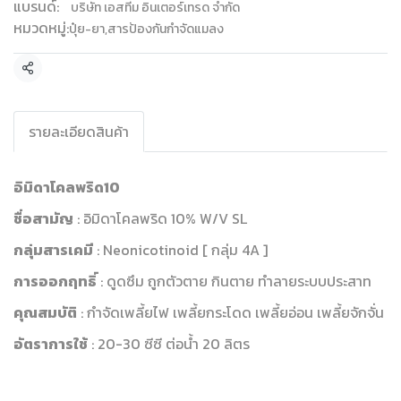
แบรนด์:
บริษัท เอสทีม อินเตอร์เทรด จำกัด
หมวดหมู่:
ปุ๋ย-ยา
,
สารป้องกันกำจัดแมลง
แชร์
รายละเอียดสินค้า
อิมิดาโคลพริด10
ชื่อสามัญ
: อิมิดาโคลพริด 10% W/V SL
กลุ่มสารเคมี
: Neonicotinoid [ กลุ่ม 4A ]
การออกฤทธิ์
: ดูดซึม ถูกตัวตาย กินตาย ทำลายระบบประสาท
คุณสมบัติ
: กำจัดเพลี้ยไฟ เพลี้ยกระโดด เพลี้ยอ่อน เพลี้ยจักจั่น
อัตราการใช้
: 20-30 ซีซี ต่อน้ำ 20 ลิตร