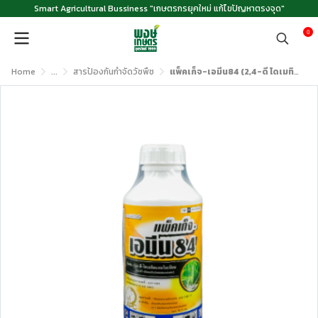
Smart Agricultural Bussiness "เกษตรกรยุคใหม่ แก้ไขปัญหาตรงจุด"
0
Home
...
สารป้องกันกำจัดวัชพืช
แพ็คเก็จ-เอมีน84 (2,4-ดี ไดเมทิลแอมโมเนียม) ขนาด 1 ลิตร