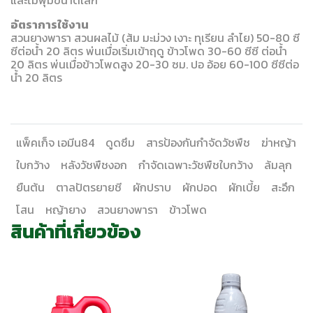
และไม้พุ่มขนาดเล็ก
อัตราการใช้งาน
สวนยางพารา สวนผลไม้ (ส้ม มะม่วง เงาะ ทุเรียน ลำไย) 50-80 ซี
ซีต่อน้ำ 20 ลิตร พ่นเมื่อเริ่มเข้าฤดู ข้าวโพด 30-60 ซีซี ต่อน้ำ
20 ลิตร พ่นเมื่อข้าวโพดสูง 20-30 ซม. ปอ อ้อย 60-100 ซีซีต่อ
น้ำ 20 ลิตร
แพ็คเก็จ เอมีน84
ดูดซึม
สารป้องกันกำจัดวัชพืช
ฆ่าหญ้า
ใบกว้าง
หลังวัชพืชงอก
กำจัดเฉพาะวัชพืชใบกว้าง
ล้มลุก
ยืนต้น
ตาลปัตรยายชี
ผักปราบ
ผักปอด
ผักเบี้ย
สะอึก
โสน
หญ้ายาง
สวนยางพารา
ข้าวโพด
สินค้าที่เกี่ยวข้อง