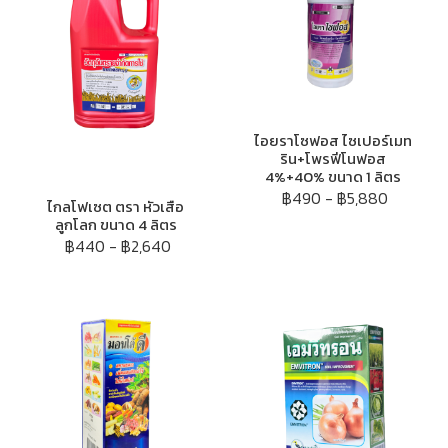
ไอยราโซฟอส ไซเปอร์เมท
ริน+โพรฟีโนฟอส
4%+40% ขนาด 1 ลิตร
฿490
-
฿5,880
ไกลโฟเซต ตรา หัวเสือ
ลูกโลก ขนาด 4 ลิตร
฿440
-
฿2,640