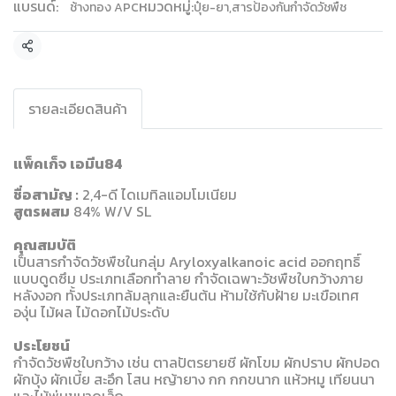
แบรนด์:
หมวดหมู่:
ช้างทอง APC
ปุ๋ย-ยา
,
สารป้องกันกำจัดวัชพืช
แชร์
รายละเอียดสินค้า
แพ็คเก็จ เอมีน84
ชื่อสามัญ :
2,4-ดี ไดเมทิลแอมโมเนียม
สูตรผสม
84% W/V SL
คุณสมบัติ
เป็นสารกำจัดวัชพืชในกลุ่ม Aryloxyalkanoic acid ออกฤทธิ์
แบบดูดซึม ประเภทเลือกทำลาย กำจัดเฉพาะวัชพืชใบกว้างภาย
หลังงอก ทั้งประเภทล้มลุกและยืนต้น ห้ามใช้กับฝ้าย มะเขือเทศ
องุ่น ไม้ผล ไม้ดอกไม้ประดับ
ประโยชน์
กำจัดวัชพืชใบกว้าง เช่น ตาลปัตรยายชี ผักโขม ผักปราบ ผักปอด
ผักบุ้ง ผักเบี้ย สะอึก โสน หญ้ายาง กก กกขนาก แห้วหมู เทียนนา