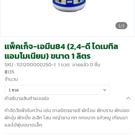
1/3
แพ็คเก็จ-เอมีน84 (2,4-ดี ไดเมทิล
แอมโมเนียม) ขนาด 1 ลิตร
SKU : 1121200000250-1
1 ขวด
ขายแล้ว 0 ชิ้น
฿135
จำนวน
1 ขวด
คำอธิบายสินค้าแบบย่อ
กำจัดวัชพืชใบกว้าง เช่น ตาลปัตรยายชี ผักโขม ผักปราบ ผักปอด
ผักบุ้ง ผักเบี้ย สะอึก โสน หญ้ายาง กก กกขนาก แห้วหมู เทียนนา
และไม้พุ่มขนาดเล็ก