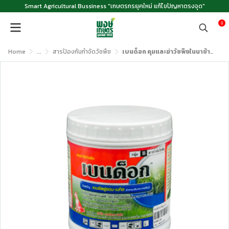
Smart Agricultural Bussiness "เกษตรกรยุคใหม่ แก้ไขปัญหาตรงจุด"
0
Home
...
สารป้องกันกำจัดวัชพืช
เบนด็อก คุมและฆ่าวัชพืชในนาข้าว ขนาด 100 กรัม