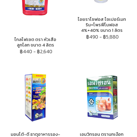
ไอยราโซฟอส ไซเปอร์เมท
ริน+โพรฟีโนฟอส
4%+40% ขนาด 1 ลิตร
฿490
-
฿5,880
ไกลโฟเซต ตรา หัวเสือ
ลูกโลก ขนาด 4 ลิตร
฿440
-
฿2,640
มอนโต้-ดี ธาตุอาหารรอง-
เอมวิทรอน ตรานกเงือก