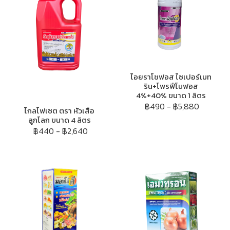
ไอยราโซฟอส ไซเปอร์เมท
ริน+โพรฟีโนฟอส
4%+40% ขนาด 1 ลิตร
฿490
-
฿5,880
ไกลโฟเซต ตรา หัวเสือ
ลูกโลก ขนาด 4 ลิตร
฿440
-
฿2,640