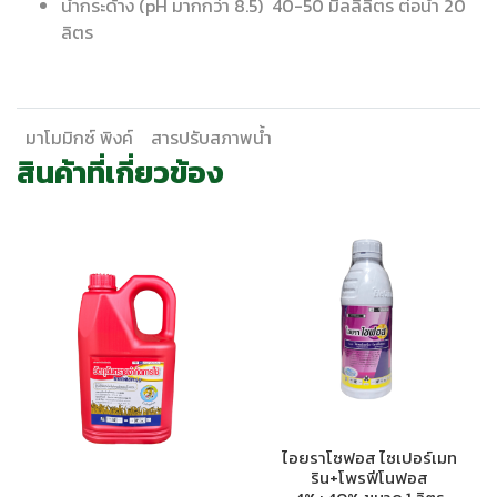
น้ำกระด้าง (pH มากกว่า 8.5) 40-50 มิลลิลิตร ต่อน้ำ 20
ลิตร
มาโมมิกซ์ พิงค์
สารปรับสภาพน้ำ
สินค้าที่เกี่ยวข้อง
ไอยราโซฟอส ไซเปอร์เมท
ริน+โพรฟีโนฟอส