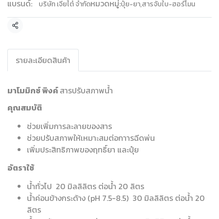
แบรนด์:
หมวดหมู่:
บริษัท เจียไต๋ จำกัด
ปุ๋ย-ยา
,
สารจับใบ-ฮอร์โมน
แชร์
รายละเอียดสินค้า
มาโมมิกซ์ พิงค์
สารปรับสภาพน้ำ
คุณสมบัติ
ช่วยเพิ่มการละลายของสาร
ช่วยปรับสภาพให้เหมาะสมต่อกาารฉีดพ่น
เพิ่มประสิทธิภาพของฤทธิ์ยา และปุ๋ย
อัตราใช้
น้ำทั่วไป 20 มิลลิลิตร ต่อน้ำ 20 ลิตร
น้ำค่อนข้างกระด้าง (pH 7.5-8.5) 30 มิลลิลิตร ต่อน้ำ 20
ลิตร