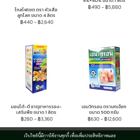
4%+40% ขนาด 1 ลิตร
฿490
-
฿5,880
ไกลโฟเซต ตรา หัวเสือ
ลูกโลก ขนาด 4 ลิตร
฿440
-
฿2,640
มอนโต้-ดี ธาตุอาหารรอง-
เอมวิทรอน ตรานกเงือก
เสริมพืช ขนาด 1 ลิตร
ขนาด 500 กรัม
฿280
-
฿3,360
฿630
-
฿12,600
เว็บไซต์นี้มีการใช้งานคุกกี้ เพื่อเพิ่มประสิทธิภาพและ