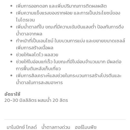
เพิ่มการออกดอก และเพิ่มปริมาณการติดผลผลิต
เพิ่มความแข็งแรงของรากฝอย และการเป็นประโยชน์ของ
ไนโตรเจน
เพิ่มน้ำตาลที่ใบ ขณะที่มีความเข้มข้นแสงต่ำ ป้องกันการดึง
น้ำตาลจากผล
ทำหน้าที่เป็นเอนไซม์ ในขบวนการแบ่ง และขยายขนาดเซลล์
เพิ่มการสร้างเนื้อผล
ช่วยให้ผลโตไว ผลสวย
ช่วยให้ใบอ่อนแก่เร็ว ในขณะที่มีใบอ่อนจำนวนมาก มีผลต่อ
การฟื้นต้นหลังเก็บเกี่ยว
เพิ่มการสังเคราะห์แสงช่วยในกระบวนการสร้างโปรตีนและ
น้ำตาลในการสะสมอาหาร
อัตราใช้
20-30 มิลลิลิตร ผสมน้ำ 20 ลิตร
มาโมมิกซ์ โกลด์
น้ำตาลทางด่วน
ฮอร์โมนพืช