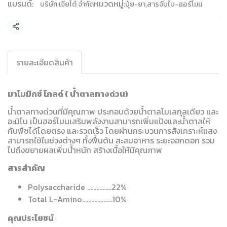
แบรนด์:
หมวดหมู่:
บริษัท เจียไต๋ จำกัด
ปุ๋ย-ยา
,
สารจับใบ-ฮอร์โมน
แชร์
รายละเอียดสินค้า
มาโมมิกซ์ โกลด์ ( น้ำตาลทางด่วน)
น้ำตาลทางด่วนที่มีคุณภาพ ประกอบด้วยน้ำตาลโมเลกุลเดียว และ
อะมิโน เป็นฮอร์โมนเสริมพลังงานสามารถเพิ่มแป้งและน้ำตาลให้
กับพืชได้โดยตรง และรวดเร็ว โดยผ่านกระบวนการสังเคราะห์แสง
สามารถใช้ในช่วงต่างๆ ทั้งฟื้นต้น สะสมอาหาร ระยะออกดอก รวม
ไปถึงขยายผลเพิ่มน้ำหนัก สร้างเนื้อให้มีคุณภาพ
สารสำคัญ
Polysaccharide ................22%
Total L-Amino....................10%
คุณประโยชน์