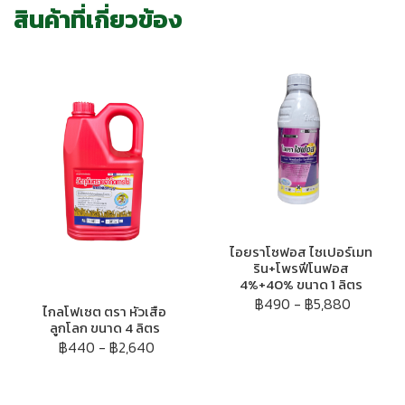
สินค้าที่เกี่ยวข้อง
ไอยราโซฟอส ไซเปอร์เมท
ริน+โพรฟีโนฟอส
4%+40% ขนาด 1 ลิตร
฿490
-
฿5,880
ไกลโฟเซต ตรา หัวเสือ
ลูกโลก ขนาด 4 ลิตร
฿440
-
฿2,640