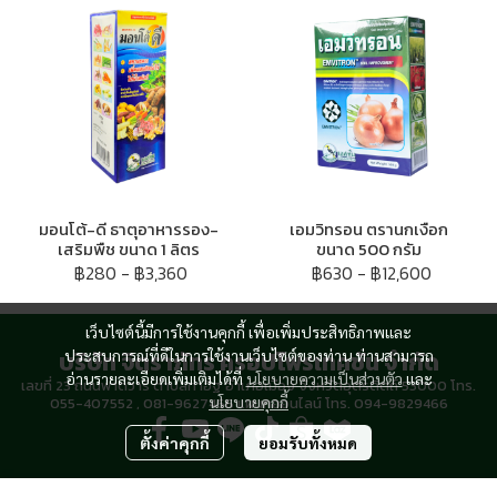
มอนโต้-ดี ธาตุอาหารรอง-
เอมวิทรอน ตรานกเงือก
เสริมพืช ขนาด 1 ลิตร
ขนาด 500 กรัม
฿280
-
฿3,360
฿630
-
฿12,600
เว็บไซต์นี้มีการใช้งานคุกกี้ เพื่อเพิ่มประสิทธิภาพและ
บริษัท จิตราภัทร ครอปโพรเทคชั่น จำกัด
ประสบการณ์ที่ดีในการใช้งานเว็บไซต์ของท่าน ท่านสามารถ
อ่านรายละเอียดเพิ่มเติมได้ที่
นโยบายความเป็นส่วนตัว
และ
เลขที่ 23 ถนนพาดวารี ตำบลท่าอิฐ อำเภอเมือง จังหวัดอุตรดิตถ์ 53000 โทร.
นโยบายคุกกี้
055-407552 , 081-9627466 แผนกออนไลน์ โทร. 094-9829466
ตั้งค่าคุกกี้
ยอมรับทั้งหมด