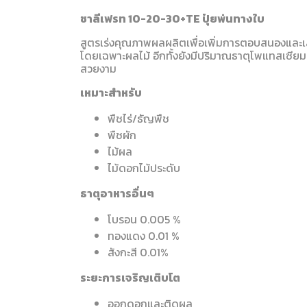
ชาลีเฟรท 10-20-30+TE ปุ๋ยพ่นทางใบ
สูตรเร่งคุณภาพผลผลิตเพื่อเพิ่มการตอบสนองและเ
โดยเฉพาะผลไม้ อีกทั้งยังมีปริมาณธาตุโพแทสเซียมส
สวยงาม
เหมาะสำหรับ
พืชไร่/ธัญพืช
พืชผัก
ไม้ผล
ไม้ดอกไม้ประดับ
ธาตุอาหารอื่นๆ
โบรอน 0.005 %
ทองแดง 0.01 %
สังกะสี 0.01%
ระยะการเจริญเติบโต
ออกดอกและติดผล