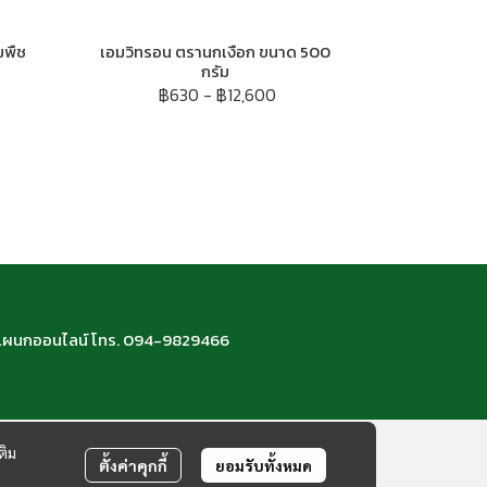
มพืช
เอมวิทรอน ตรานกเงือก ขนาด 500
กรัม
฿630
-
฿12,600
66 แผนกออนไลน์ โทร. 094-9829466
ติม
ตั้งค่าคุกกี้
ยอมรับทั้งหมด