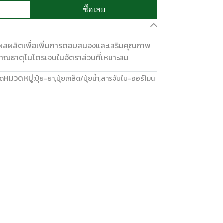
ซื้อเลย
พผลผลิตเพื่อเพิ่มการตอบสนองและเสริมคุณภาพ
ิมาณธาตุไนโตรเจนในอัตราส่วนที่เหมาะสม
หมวดหมู่:
ัด
ปุ๋ย-ยา
,
ปุ๋ยเกล็ด/ปุ๋ยน้ำ
,
สารจับใบ-ฮอร์โมน