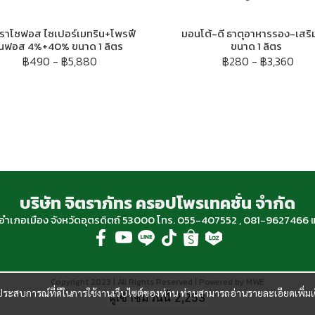
ราโซฟอส ไซเปอร์เมทริน+โพรฟี
มอนโต้-ดี ธาตุอาหารรอง-เสริ
นฟอส 4%+40% ขนาด 1 ลิตร
ขนาด 1 ลิตร
฿490
-
฿5,880
฿280
-
฿3,360
บริษัท จิตราภัทร ครอปโพรเทคชั่น จำกัด
ฐ อำเภอเมือง จังหวัดอุตรดิตถ์ 53000 โทร. 055-407552 , 081-96274
Copyright 2023 | All Rights Reserved | Powered by MWE
และประสบการณ์ที่ดีในการใช้งานเว็บไซต์ของท่าน ท่านสามารถอ่านรายละเอียดเพิ่มเ
ผู้เข้าชมวันนี้
2,253