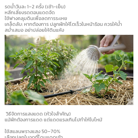
รดน้ำวันละ 1–2 ครั้ง (เช้า-เย็น)
หลีกเลี่ยงรดตอนแดดจัด
ใช้ฟางคลุมดินเพื่อลดการระเหย
เคล็ดลับ: หากต้องการ ปลูกผักให้โตเร็วในหน้าร้อน ควรให้น้ำ
สม่ำเสมอ อย่าปล่อยให้ดินแห้ง
️ วิธีจัดการแสงแดด (หัวใจสำคัญ)
แม้ผักต้องการแดด แต่แดดแรงเกินไปทำให้ใบไหม้
ใช้สแลนพรางแสง 50–70%
เลือกปลูกในจุดที่โดนแดดเช้า