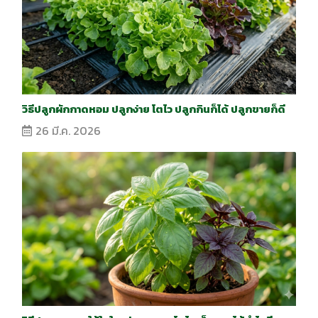
วิธีปลูกผักกาดหอม ปลูกง่าย โตไว ปลูกกินก็ได้ ปลูกขายก็ดี
26 มี.ค. 2026