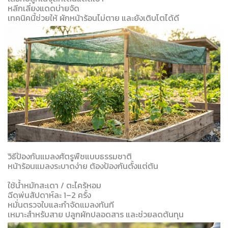
หลีกเลี่ยงแดดบ่ายจัด
เทคนิคนี้ช่วยให้ ผักหน้าร้อนไม่ตาย และยังเติบโตได้ดี
วิธีป้องกันแมลงศัตรูพืชแบบธรรมชาติ
หน้าร้อนแมลงระบาดง่าย ต้องป้องกันตั้งแต่ต้น
ใช้น้ำหมักสะเดา / ตะไคร้หอม
ฉีดพ่นสัปดาห์ละ 1–2 ครั้ง
หมั่นตรวจใบและกำจัดแมลงทันที
เหมาะสำหรับสาย ปลูกผักปลอดสาร และช่วยลดต้นทุน