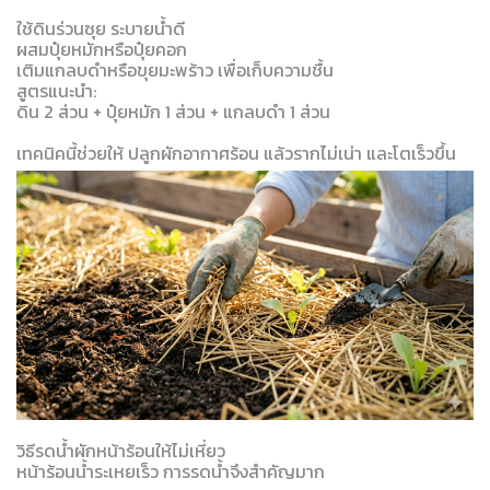
ใช้ดินร่วนซุย ระบายน้ำดี
ผสมปุ๋ยหมักหรือปุ๋ยคอก
เติมแกลบดำหรือขุยมะพร้าว เพื่อเก็บความชื้น
สูตรแนะนำ:
ดิน 2 ส่วน + ปุ๋ยหมัก 1 ส่วน + แกลบดำ 1 ส่วน
เทคนิคนี้ช่วยให้ ปลูกผักอากาศร้อน แล้วรากไม่เน่า และโตเร็วขึ้น
วิธีรดน้ำผักหน้าร้อนให้ไม่เหี่ยว
หน้าร้อนน้ำระเหยเร็ว การรดน้ำจึงสำคัญมาก