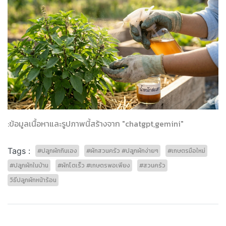
:ข้อมูลเนื้อหาและรูปภาพนี้สร้างจาก "chatgpt,gemini"
Tags :
#ปลูกผักกินเอง
#ผักสวนครัว #ปลูกผักง่ายๆ
#เกษตรมือใหม่
#ปลูกผักในบ้าน
#ผักโตเร็ว #เกษตรพอเพียง
#สวนครัว
วิธีปลูกผักหน้าร้อน